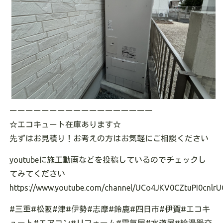
ーーーーーーーーーーーーーーーーーー
☆エコキュート在庫あります☆
先ずはお見積り！お考えの方はお気軽にご相談ください
youtubeに施工動画などを投稿しているのでチェックし
てみてください
https://www.youtube.com/channel/UCo4JKV0CZtuPI0cnlrU
#三重#松阪#津#伊勢#志摩#鈴鹿#四日市#伊賀#エコキ
ュート#エアコン#リフォーム#電気屋#水道屋#給湯器交