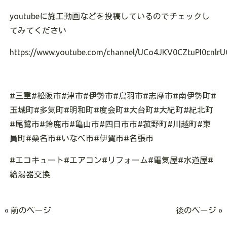
youtubeに施工動画などを投稿しているのでチェックし
てみてください
https://www.youtube.com/channel/UCo4JKV0CZtuPI0cnlrU
#三重#松阪市#津市#伊勢市#鳥羽市#志摩市#南伊勢町#
玉城町#多気町#明和町#度会町#大台町#大紀町#紀北町
#尾鷲市#鈴鹿市#亀山市#四日市市#菰野町#川越町#東
員町#桑名市#いなべ市#伊賀市#名張市
#エコキュート#エアコン#リフォーム#電気屋#水道屋#
給湯器交換
« 前のページ
後のページ »