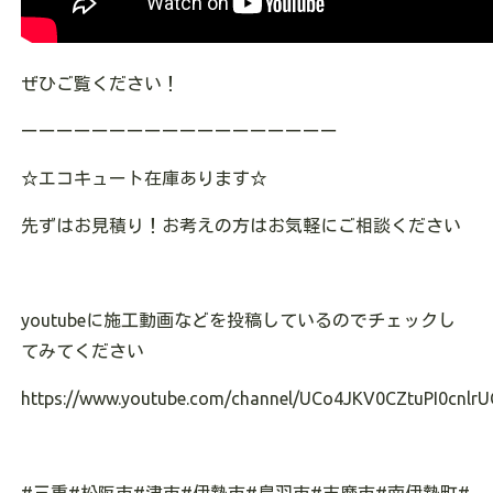
ぜひご覧ください！
ーーーーーーーーーーーーーーーーーー
☆エコキュート在庫あります☆
先ずはお見積り！お考えの方はお気軽にご相談ください
youtubeに施工動画などを投稿しているのでチェックし
てみてください
https://www.youtube.com/channel/UCo4JKV0CZtuPI0cnlrU
#三重#松阪市#津市#伊勢市#鳥羽市#志摩市#南伊勢町#