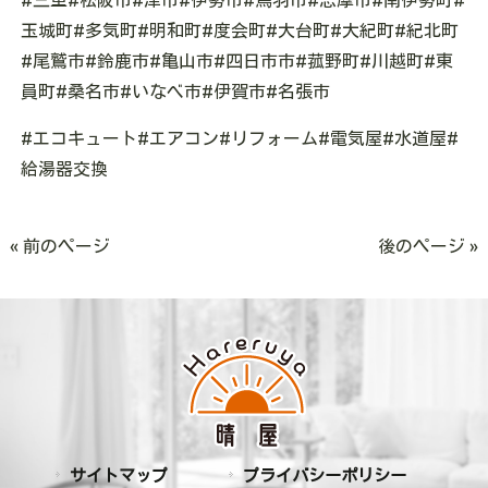
玉城町#多気町#明和町#度会町#大台町#大紀町#紀北町
#尾鷲市#鈴鹿市#亀山市#四日市市#菰野町#川越町#東
員町#桑名市#いなべ市#伊賀市#名張市
#エコキュート#エアコン#リフォーム#電気屋#水道屋#
給湯器交換
« 前のページ
後のページ »
サイトマップ
プライバシーポリシー