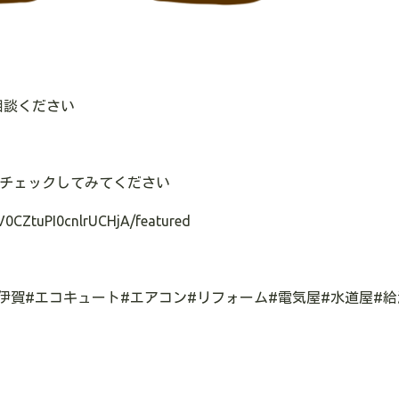
相談ください
のでチェックしてみてください
V0CZtuPI0cnlrUCHjA/featured
#伊賀#エコキュート#エアコン#リフォーム#電気屋#水道屋#