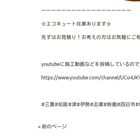
ーーーーーーーーーーーーーーーーーー
☆エコキュート在庫あります☆
先ずはお見積り！お考えの方はお気軽にご
youtubeに施工動画などを投稿している
https://www.youtube.com/channel/UCo4JK
#三重#松阪#津#伊勢#志摩#鈴鹿#四日市
« 前のページ