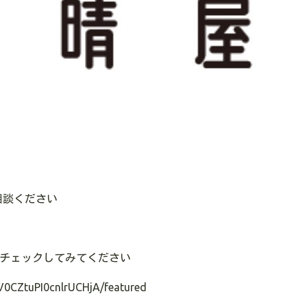
相談ください
のでチェックしてみてください
V0CZtuPI0cnlrUCHjA/featured