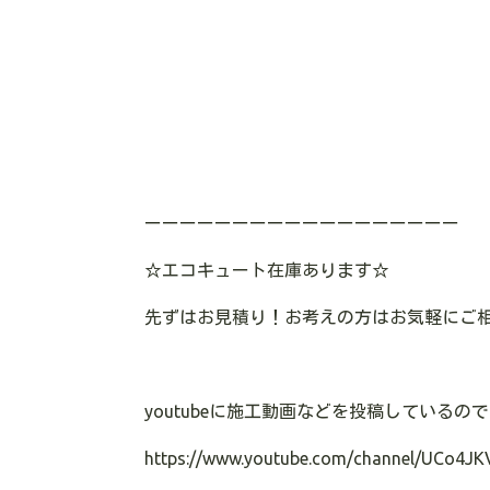
ーーーーーーーーーーーーーーーーーー
☆エコキュート在庫あります
☆
先ずはお見積り！お考えの方はお気軽にご
youtubeに施工動画などを投稿している
https://www.youtube.com/channel/UCo4JK